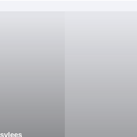
svlees