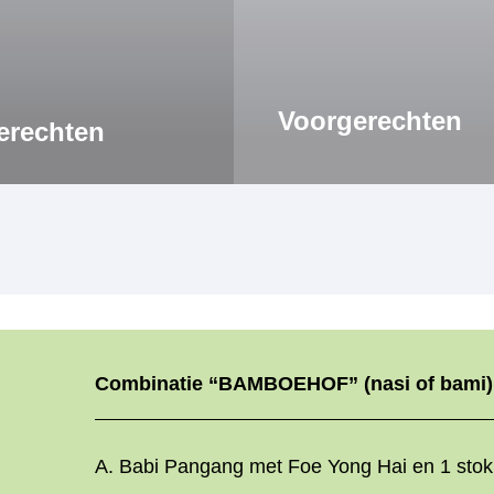
Voorgerechten
erechten
Combinatie “BAMBOEHOF” (nasi of bami)
A. Babi Pangang met Foe Yong Hai en 1 stok