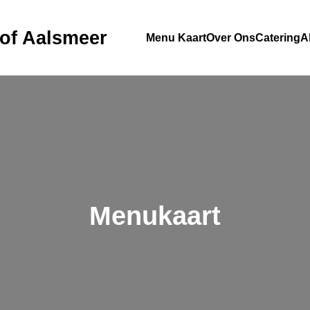
f Aalsmeer
Menu Kaart
Over Ons
Catering
A
Menukaart